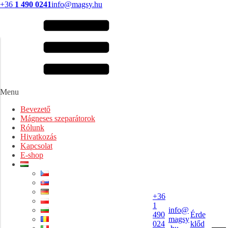
+36
1 490 0241
info@magsy.hu
Menu
Bevezető
Mágneses szeparátorok
Rólunk
Hivatkozás
Kapcsolat
E-shop
+36
1
info@
490
Érde
magsy
024
klőd