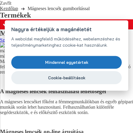
Zavřít
Kezdőlap
Mágneses lencsék gumiborítással
Termékek
MENÜ
Nagyra értékeljük a magánéletét
Mágneses lencsék gumiborítással
A weboldal megfelelő működéséhez, webelemzéshez és
Szeretnék átlépni a webáruházba
teljesítménymarketinghez cookie-kat használunk.
A mágnes lencsék több fajta
mágnessel lehetnek felszerelve: NdFeB. A gumiborítással ellátott
mágneses lencsék előnye, hogy nem karcolják meg a fém felületét.
Maga a lencse fehér gumiborítása nem hagy foltot az érintkezési
Mindennel egyetértek
felületeken. A menetnek köszönhetően a lencse egyszerűen felfogható
rendeltetési helyére.
Cookie-beállítások
A mágneses lencsék felhasználási lehetőségei
A mágneses lencséket főként a fémmegmunkálókban és egyéb gépipari
munkák során lehet hasznositani. Felhasználhatóan különféle
segédeszközök, e és előkészitő eszközök során.
Mágneses lencsék on-line árusítása