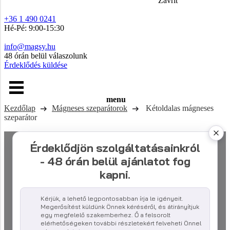
Zavřít
+36 1 490 0241
Hé-Pé: 9:00-15:30
info@magsy.hu
48 órán belül válaszolunk
Érdeklődés küldése
menu
Kezdőlap
Mágneses szeparátorok
Kétoldalas mágneses
szeparátor
Érdeklődjön szolgáltatásainkról
- 48 órán belül ajánlatot fog
kapni.
Kérjük, a lehető legpontosabban írja le igényeit.
Megerősítést küldünk Önnek kéréséről, és átirányítjuk
egy megfelelő szakemberhez. Ő a felsorolt
elérhetőségeken további részletekért felveheti Önnel