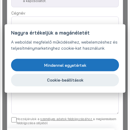
a kapcsolatot.
Cégnév:
Nagyra értékeljük a magánéletét
E-mail (kötelező)
*
A weboldal megfelelő működéséhez, webelemzéshez és
teljesítménymarketinghez cookie-kat használunk.
Telefon:
*
Mindennel egyetértek
Az Ön kérése
*
Cookie-beállítások
Hozzájárulok a
személyes adatok feldolgozásához
a megkeresésem
feldolgozása céljából