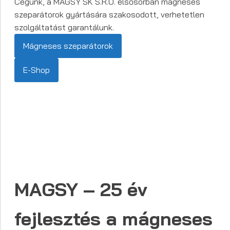
Cégünk, a MAGSY SK S.R.O. elsősorban mágneses
szeparátorok gyártására szakosodott, verhetetlen
szolgáltatást garantálunk.
Mágneses szeparátorok
E-Shop
MAGSY – 25 év
fejlesztés a mágneses