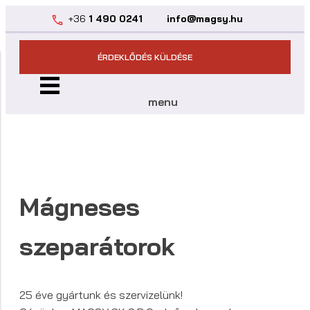
+36
1 490 0241
info@magsy.hu
ÉRDEKLŐDÉS KÜLDÉSE
menu
Mágneses
szeparátorok
25 éve gyártunk és szervizelünk!