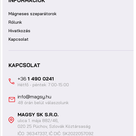
INFORMÁCIÓK
Mágneses szeparátorok
Rólunk
Hivatkozás
Kapcsolat
KAPCSOLAT
+36
1 490 0241
Hétfő - péntek: 7:00-15:00
info@magsy.hu
48 órán belül válaszolunk
MAGSY SK S.R.O.
ulica 1. mája 882/46,
020 25 Púchov, Szlovák Köztársaság
IČO: 36347337, IČ DIČ: SK2022057092