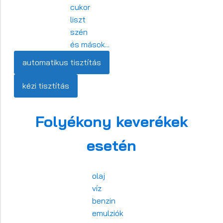
cukor
liszt
szén
és mások...
automatikus tisztítás
kézi tisztítás
Folyékony keverékek
esetén
olaj
víz
benzin
emulziók