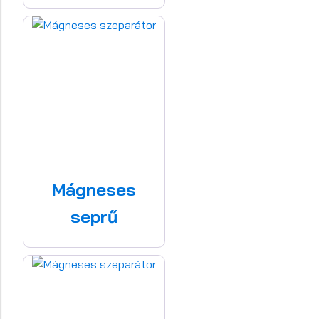
Mágneses
seprű