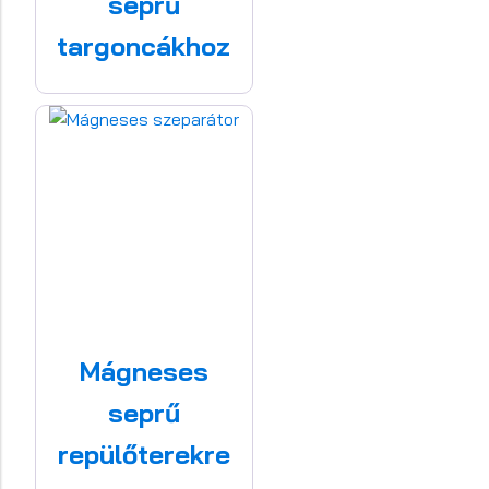
seprű
targoncákhoz
Mágneses
seprű
repülőterekre