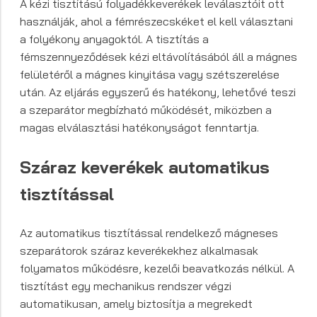
A kézi tisztítású folyadékkeverékek leválasztóit ott
használják, ahol a fémrészecskéket el kell választani
a folyékony anyagoktól. A tisztítás a
fémszennyeződések kézi eltávolításából áll a mágnes
felületéről a mágnes kinyitása vagy szétszerelése
után. Az eljárás egyszerű és hatékony, lehetővé teszi
a szeparátor megbízható működését, miközben a
magas elválasztási hatékonyságot fenntartja.
Száraz keverékek
automatikus
tisztítással
Az automatikus tisztítással rendelkező mágneses
szeparátorok száraz keverékekhez alkalmasak
folyamatos működésre, kezelői beavatkozás nélkül. A
tisztítást egy mechanikus rendszer végzi
automatikusan, amely biztosítja a megrekedt