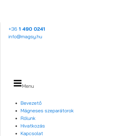
+36
1 490 0241
info@magsy.hu
Menu
Bevezető
Mágneses szeparátorok
Rólunk
Hivatkozás
Kapcsolat