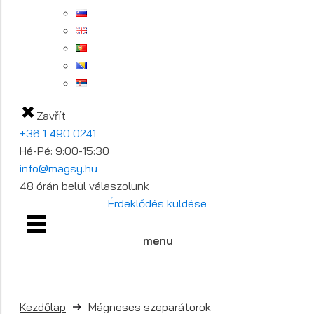
Zavřít
+36 1 490 0241
Hé-Pé: 9:00-15:30
info@magsy.hu
48 órán belül válaszolunk
Érdeklődés küldése
menu
Kezdőlap
Mágneses szeparátorok