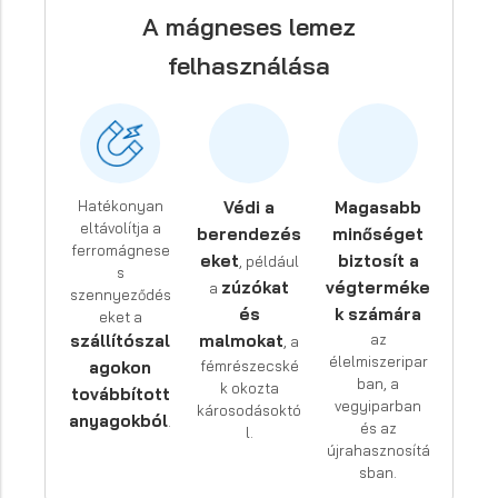
A mágneses lemez
felhasználása
Hatékonyan
Védi a
Magasabb
eltávolítja a
berendezés
minőséget
ferromágnese
eket
biztosít a
, például
s
zúzókat
végterméke
a
szennyeződés
és
k számára
eket a
szállítószal
malmokat
az
, a
élelmiszeripar
agokon
fémrészecské
ban, a
k okozta
továbbított
vegyiparban
károsodásoktó
anyagokból
.
és az
l.
újrahasznosítá
sban.