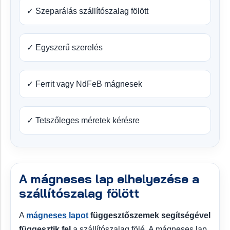
✓ Szeparálás szállítószalag fölött
✓ Egyszerű szerelés
✓ Ferrit vagy NdFeB mágnesek
✓ Tetszőleges méretek kérésre
A mágneses lap elhelyezése a
szállítószalag fölött
A
mágneses lapot
függesztőszemek segítségével
függesztik fel
a szállítószalag fölé. A mágneses lap