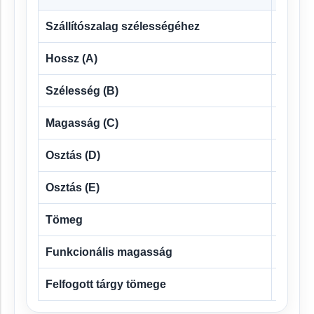
Szállítószalag szélességéhez
500 m
Hossz (A)
610 m
Szélesség (B)
496 m
Magasság (C)
206 m
Osztás (D)
450 m
Osztás (E)
400 m
Tömeg
260 kg
Funkcionális magasság
100 m
Felfogott tárgy tömege
0.1 – 2