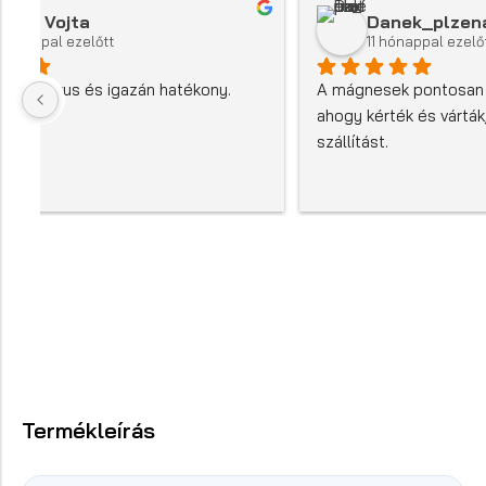
Danek_plzenak
11 hónappal ezelőtt
A mágnesek pontosan úgy működnek, 
A r
ahogy kérték és várták, köszönöm a gyors 
MAG
szállítást.
egy
kol
Termékleírás