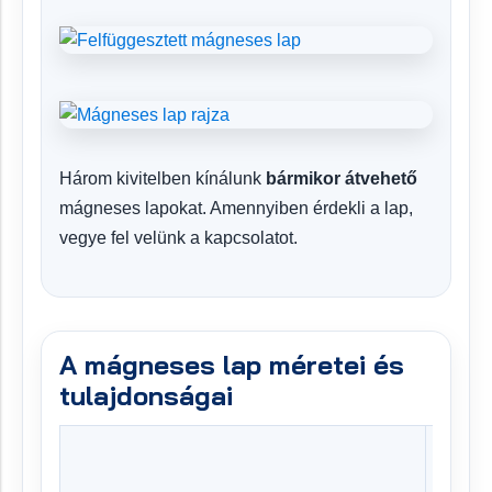
Három kivitelben kínálunk
bármikor átvehető
mágneses lapokat. Amennyiben érdekli a lap,
vegye fel velünk a kapcsolatot.
A mágneses lap méretei és
tulajdonságai
1. mod
62001