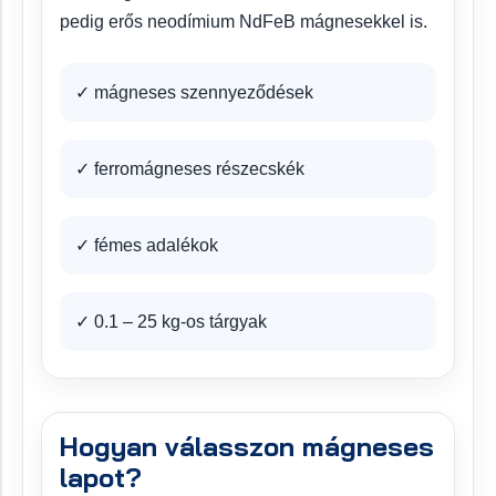
pedig erős neodímium NdFeB mágnesekkel is.
✓ mágneses szennyeződések
✓ ferromágneses részecskék
✓ fémes adalékok
✓ 0.1 – 25 kg-os tárgyak
Hogyan válasszon mágneses
lapot?