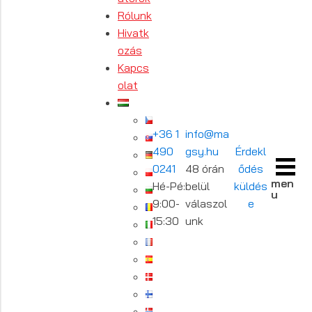
Rólunk
Hivatk
ozás
Kapcs
olat
+36 1
info@ma
490
gsy.hu
Érdekl
0241
48 órán
ődés
men
Hé-Pé:
belül
küldés
u
9:00-
válaszol
e
15:30
unk