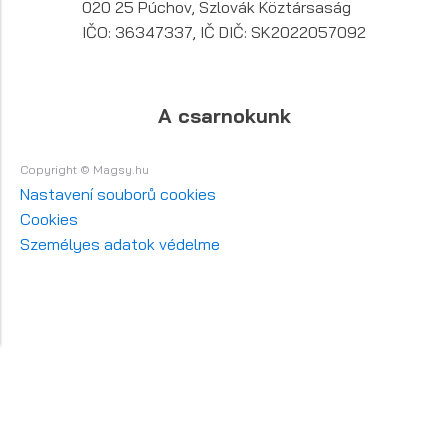
020 25 Púchov, Szlovák Köztársaság
IČO: 36347337, IČ DIČ: SK2022057092
A csarnokunk
Copyright © Magsy.hu
Nastavení souborů cookies
Cookies
Személyes adatok védelme