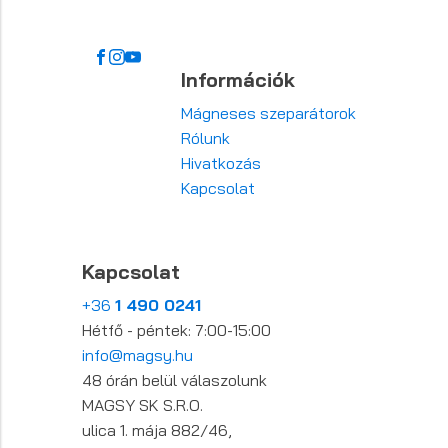
Információk
Mágneses szeparátorok
Rólunk
Hivatkozás
Kapcsolat
Kapcsolat
+36
1 490 0241
Hétfő - péntek: 7:00-15:00
info@magsy.hu
48 órán belül válaszolunk
MAGSY SK S.R.O.
ulica 1. mája 882/46,