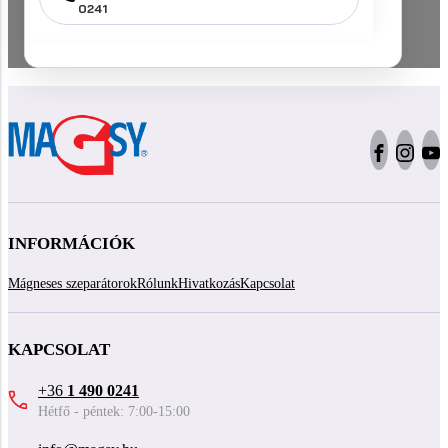
0241
INFORMÁCIÓK
Mágneses szeparátorok
Rólunk
Hivatkozás
Kapcsolat
KAPCSOLAT
+36
1 490 0241
Hétfő - péntek: 7:00-15:00