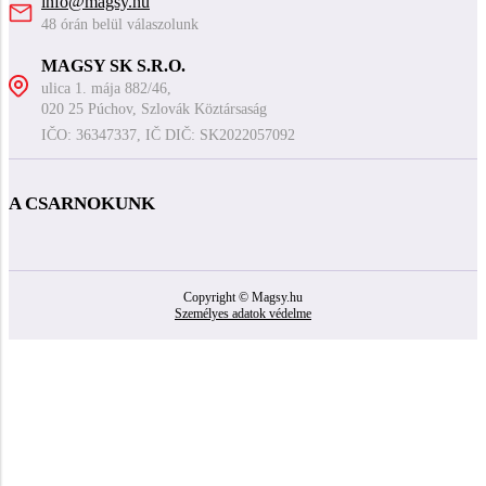
info@magsy.hu
48 órán belül válaszolunk
MAGSY SK S.R.O.
ulica 1. mája 882/46,
020 25 Púchov, Szlovák Köztársaság
IČO: 36347337, IČ DIČ: SK2022057092
A CSARNOKUNK
Copyright © Magsy.hu
Személyes adatok védelme