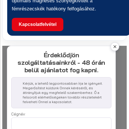
optimális mágneses szőnyegkivitelt a
fémrészecskék hatékony felfogásához.
Kapcsolatfelvétel
Érdeklődjön
szolgáltatásainkról - 48 órán
belül ajánlatot fog kapni.
Kérjük, a lehető legpontosabban írja le igényeit.
Megerősítést küldünk Önnek kéréséről, és
átirányítjuk egy megfelelő szakemberhez. Ő a
felsorolt elérhetőségeken további részletekért
felveheti Önnel a kapcsolatot.
Cégnév: