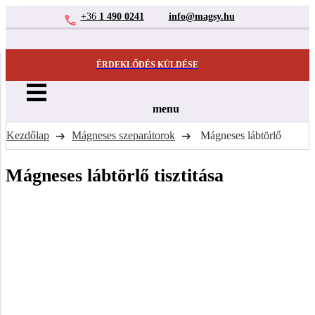
+36
1 490 0241
info@magsy.hu
ÉRDEKLŐDÉS KÜLDÉSE
menu
Kezdőlap
Mágneses szeparátorok
Mágneses lábtörlő
Mágneses lábtörlő tisztitása