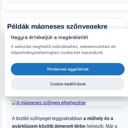
Példák mágneses szőnyegekre
Nagyra értékeljük a magánéletét
A weboldal megfelelő működéséhez, webelemzéshez és
teljesítménymarketinghez cookie-kat használunk.
Mindennel egyetértek
Cookie-beállítások
A tisztító zóna elhelyezése
A tisztító szőnyeget leggyakrabban
a műhely és a
gyártóüzem közötti átmeneti térbe
helyezik. Már a