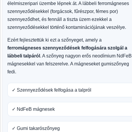
élelmiszeripari üzembe lépnek át. A lábbeli ferromágneses
szennyeződésekkel (forgácsok, fűrészpor, fémes por)
szennyeződhet, és fennáll a tiszta üzem ezekkel a
szennyeződésekkel történő kontaminációjának veszélye.
Ezért fejlesztettük ki ezt a szőnyeget, amely a
ferromágneses szennyeződések felfogására szolgál a
lábbeli talpáról
. A szőnyeg nagyon erős neodímium NdFeB
mágnesekkel van felszerelve. A mágneseket gumiszőnyeg
fedi.
✓ Szennyeződések felfogása a talpról
✓ NdFeB mágnesek
✓ Gumi takarószőnyeg