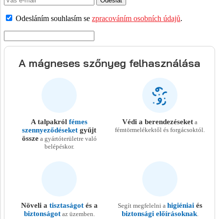
Odeslat
Odesláním souhlasím se
zpracováním osobních údajů
.
A mágneses szőnyeg felhasználása
A talpakról
fémes
Védi a berendezéseket
a
szennyeződéseket
gyűjt
fémtörmelékektől és forgácsoktól.
össze
a gyártóterületre való
belépéskor.
Növeli a
tisztaságot
és a
higiéniai
és
Segít megfelelni a
biztonságot
biztonsági előírásoknak
az üzemben.
.