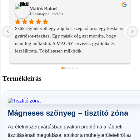
Karel Gregor
11 hónappal ezelőtt
Amikor egy új üveghulladék-újrahasznosító sort 
építettünk, szükségünk volt egy megoldásra a fém 
alkatrészek szétválasztására. Több céget is 
megkerestünk, de a MAGSY meggyőzött minket a 
megközelítésével. Küldtek nekünk egy technikust, aki 
személyesen feltérképezett mindent, és kifejezetten a mi 
működésünkre szabott megoldást tervezett. Ma a 
Termékleírás
szeparátor hibátlanul működik, és hatalmas költségeket 
takarított meg nekünk a gépek szervizelésére. Ráadásul 
nagyra értékelem, hogy a szállítás után sem adtak fel 
minket - a rendszeres szervizelés nagyszerűen működik.
Mágneses szőnyeg – tisztító zóna
Az élelmiszergyártásban gyakori probléma a lábbeli
tisztításának megoldása, amikor a műhelyterületekről az