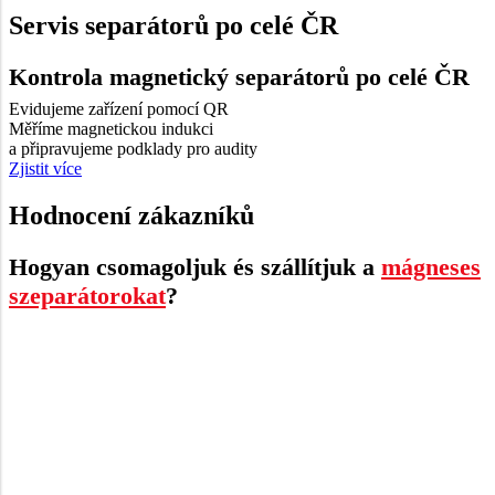
Servis separátorů po celé ČR
Kontrola magnetický separátorů po celé ČR
Evidujeme zařízení pomocí QR
Měříme magnetickou indukci
a připravujeme podklady pro audity
Zjistit více
Hodnocení zákazníků
Hogyan csomagoljuk és szállítjuk a
mágneses
szeparátorokat
?