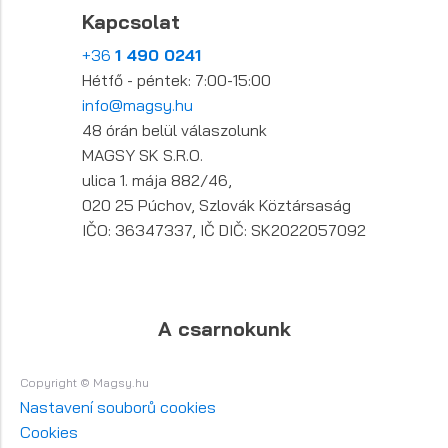
Kapcsolat
+36
1 490 0241
Hétfő - péntek: 7:00-15:00
info@magsy.hu
48 órán belül válaszolunk
MAGSY SK S.R.O.
ulica 1. mája 882/46,
020 25 Púchov, Szlovák Köztársaság
IČO: 36347337, IČ DIČ: SK2022057092
A csarnokunk
Copyright © Magsy.hu
Nastavení souborů cookies
Cookies