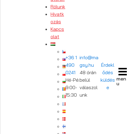
Rólunk
Hivatk
ozás
Kapcs
olat
+36 1
info@ma
490
gsy.hu
Érdekl
0241
48 órán
ődés
men
Hé-Pé:
belül
küldés
u
9:00-
válaszol
e
15:30
unk