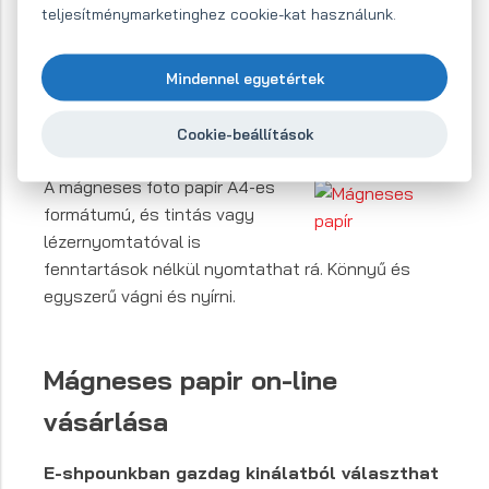
valaha is létezetett. Készítsen vidám fotókat egy
teljesítménymarketinghez cookie-kat használunk.
estéről,
nyomtassa ki mágneses papírra
, majd
helyezze hűtő mágnesként a hűtő ajtajára. Így
Mindennel egyetértek
mindig szem előtt lesznek az egyedi élmények!
Ajándékozza meg hozzátartozóit ezzel a nem
Cookie-beállítások
mindennapi ajándékkal!
A mágneses foto papír A4-es
formátumú, és tintás vagy
lézernyomtatóval is
fenntartások nélkül nyomtathat rá. Könnyű és
egyszerű vágni és nyírni.
Mágneses papir on-line
vásárlása
E-shpounkban gazdag kinálatból választhat