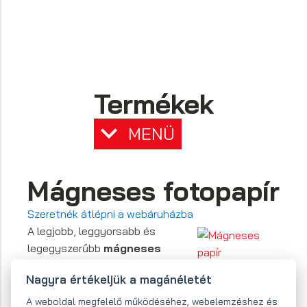
Termékek
MENÜ
Mágneses fotopapír
Szeretnék átlépni a webáruházba
A legjobb, leggyorsabb és
legegyszerűbb
mágneses
fotók készítése otthon
!
Nagyra értékeljük a magánéletét
A legszórakoztatóbb mágneses termék, amely
A weboldal megfelelő működéséhez, webelemzéshez és