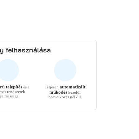
y felhasználása
ű telepítés
automatizált
és a
Teljesen
ses rendszerek
működés
kezelői
galmassága.
beavatkozás nélkül.