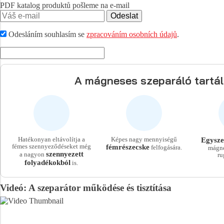
PDF katalog produktů pošleme na e-mail
Odeslat
Odesláním souhlasím se
zpracováním osobních údajů
.
A mágneses szeparáló tartál
Hatékonyan eltávolítja a
Képes nagy mennyiségű
Egyszer
fémes szennyeződéseket még
fémrészecske
felfogására.
mágne
szennyezett
a nagyon
ru
folyadékokból
is.
Videó: A szeparátor működése és tisztítása