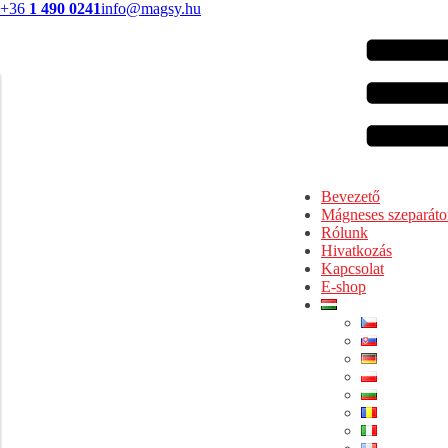
+36
1 490 0241
info@magsy.hu
Bevezető
Mágneses szeparáto
Rólunk
Hivatkozás
Kapcsolat
E-shop