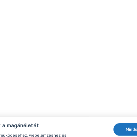
k a magánéletét
Minde
ő működéséhez, webelemzéshez és