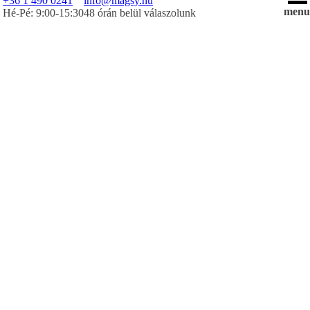
+36 1 490 0241
info@magsy.hu
menu
Hé-Pé: 9:00-15:30
48 órán belül válaszolunk