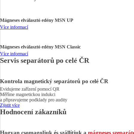
Mágneses elválasztó edény MSN UP
Více informací
Mágneses elválasztó edény MSN Classic
Více informací
Servis separátorů po celé ČR
Kontrola magnetický separátorů po celé ČR
Evidujeme zařízení pomocí QR
Měříme magnetickou indukci
a připravujeme podklady pro audity
Zjistit více
Hodnocení zákazníků
Hogyan csomagoljuk és szállítjuk a
mágneses szeparát