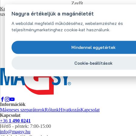
Zavřít
Kezdőlap
Mágneses szeparátorok
Egyoldalas mágneses
Nagyra értékeljük a magánéletét
szeparátor MSV PO J
A weboldal megfelelő működéséhez, webelemzéshez és
teljesítménymarketinghez cookie-kat használunk.
Mindennel egyetértek
Cookie-beállítások
Információk
Mágneses szeparátorok
Rólunk
Hivatkozás
Kapcsolat
Kapcsolat
+36
1 490 0241
Hétfő - péntek: 7:00-15:00
info@magsy.hu