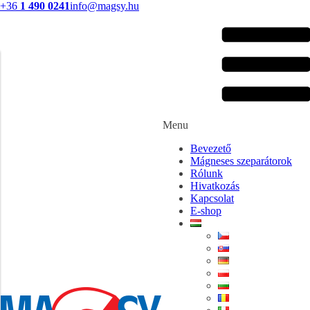
+36
1 490 0241
info@magsy.hu
Menu
Bevezető
Mágneses szeparátorok
Rólunk
Hivatkozás
Kapcsolat
E-shop