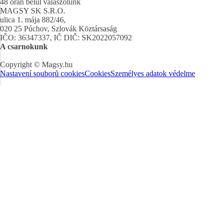
48 órán belül válaszolunk
MAGSY SK S.R.O.
ulica 1. mája 882/46,
020 25 Púchov, Szlovák Köztársaság
IČO: 36347337, IČ DIČ: SK2022057092
A csarnokunk
Copyright © Magsy.hu
Nastavení souborů cookies
Cookies
Személyes adatok védelme