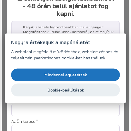
- 48 órán belül ajánlatot fog
kapni.
Kérjük, a lehető legpontosabban írja le igényeit.
Megerősítést küldünk Önnek kéréséről, és átirányítjuk
egy megfelelő szakemberhez. Ő a felsorolt
elérhetőségeken további részletekért felveheti Önnel
Nagyra értékeljük a magánéletét
a kapcsolatot.
A weboldal megfelelő működéséhez, webelemzéshez és
teljesítménymarketinghez cookie-kat használunk.
Cégnév:
Mindennel egyetértek
E-mail (kötelező)
*
Cookie-beállítások
Telefon:
*
Az Ön kérése
*