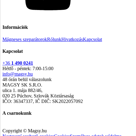
Információk
Mágneses szeparátorok
Rólunk
Hivatkozás
Kapcsolat
Kapcsolat
+36
1 490 0241
Hétfő - péntek: 7:00-15:00
info@magsy.hu
48 órán belül válaszolunk
MAGSY SK S.R.O.
ulica 1. mája 882/46,
020 25 Púchov, Szlovák Köztársaság
IČO: 36347337, IČ DIČ: SK2022057092
A csarnokunk
Copyright © Magsy.hu