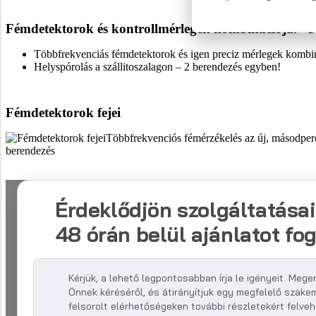
Fémdetektorok és kontrollmérlegek kombinációja.
Többfrekvenciás fémdetektorok és igen preciz mérlegek kombi
Helyspórolás a szállitoszalagon – 2 berendezés egyben!
Fémdetektorok fejei
Többfrekvenciós fémérzékelés az új, másodperc
berendezés
Érdeklődjön szolgáltatásai
48 órán belül ajánlatot fog
Kérjük, a lehető legpontosabban írja le igényeit. Mege
Önnek kéréséről, és átirányítjuk egy megfelelő szake
felsorolt elérhetőségeken további részletekért felveh