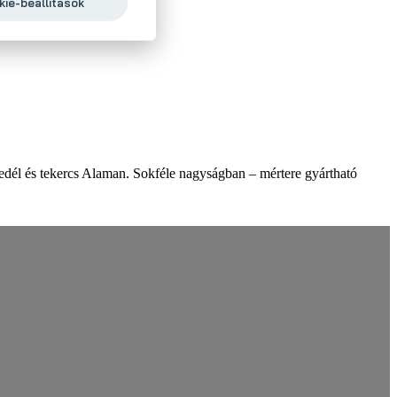
ie-beállítások
edél és tekercs Alaman. Sokféle nagyságban – mértere gyártható