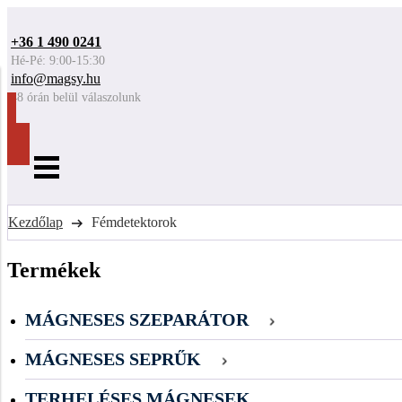
+36 1 490 0241
Hé-Pé: 9:00-15:30
info@magsy.hu
48 órán belül válaszolunk
Kezdőlap
Fémdetektorok
Termékek
MÁGNESES SZEPARÁTOR
MÁGNESES SEPRŰK
TERHELÉSES MÁGNESEK