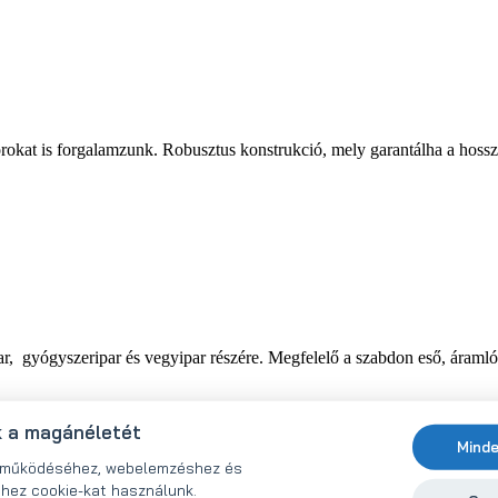
rokat is forgalamzunk. Robusztus konstrukció, mely garantálha a hoss
ar, gyógyszeripar és vegyipar részére. Megfelelő a szabdon eső, áramló
k a magánéletét
Minde
ő működéséhez, webelemzéshez és
hez cookie-kat használunk.