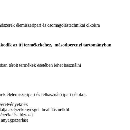
dszerek élemiszeripari és csomagolástechnikai clkokra
azkodik az új termékekehez, másodpercnyi tartományban
an térolt termékek esetében lehet használni
ek élelemiszeripari és felhasználó ipari célokra.
szerelvényeknek
álja az érzékenyésget beállitás nélkül
érzékelést biztosit
z anyagpazarlást