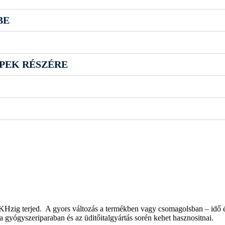
BE
PEK RÉSZÉRE
KHzig terjed. A gyors változás a termékben vagy csomagolsban – idő é
a gyógyszeriparaban és az üditőitalgyártás sorén kehet hasznositnai.