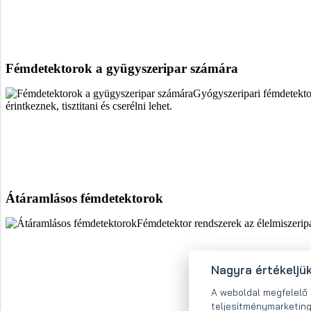
Fémdetektorok a gyügyszeripar számára
Gyógyszeripari fémdetekto
érintkeznek, tisztitani és cserélni lehet.
Átáramlásos fémdetektorok
Fémdetektor rendszerek az élelmiszerip
Nagyra értékeljü
A weboldal megfelel
teljesítménymarketing