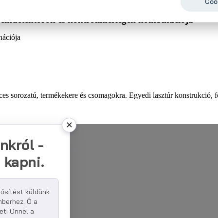
Cook
nációja
es sorozatú, termékekere és csomagokra. Egyedi lasztúr konstrukció, f
nkról -
 kapni.
rősítést küldünk
mberhez. Ő a
eti Önnel a