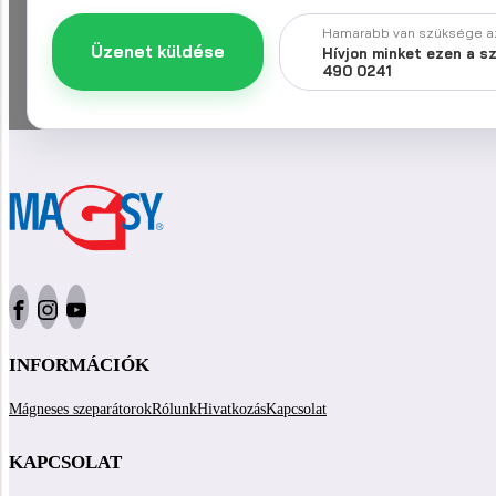
Hamarabb van szüksége az
Üzenet küldése
Hívjon minket ezen a s
490 0241
INFORMÁCIÓK
Mágneses szeparátorok
Rólunk
Hivatkozás
Kapcsolat
KAPCSOLAT