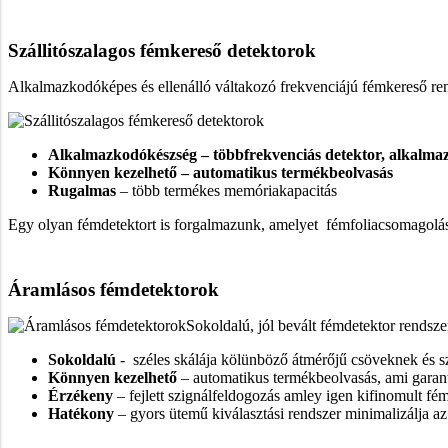
Szállitószalagos fémkereső detektorok
Alkalmazkodóképes és ellenálló váltakozó frekvenciájú fémkereső ren
Alkalmazkodókészség – többfrekvenciás detektor, alkalm
Könnyen kezelhető – automatikus termékbeolvasás
Rugalmas
– több termékes memóriakapacitás
Egy olyan fémdetektort is forgalmazunk, amelyet fémfoliacsomagolásb
Áramlásos fémdetektorok
Sokoldalú, jól bevált fémdetektor rendszer
Sokoldalú
- széles skálája kölünböző átmérőjű csöveknek és 
Könnyen kezelhető
– automatikus termékbeolvasás, ami garant
Érzékeny
– fejlett szignálfeldogozás amley igen kifinomult fém
Hatékony
– gyors ütemű kiválasztási rendszer minimalizálja a